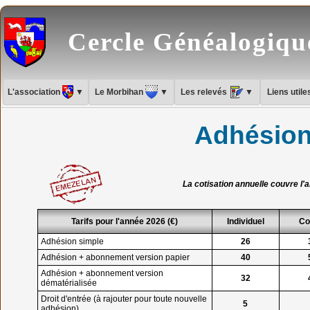
Cercle Généalogiq
L'association
▼
Le Morbihan
▼
Les relevés
▼
Liens util
Adhésion 
La cotisation annuelle couvre l'
Tarifs pour l'année 2026 (€)
Individuel
Co
Adhésion simple
26
Adhésion + abonnement version papier
40
Adhésion + abonnement version
32
dématérialisée
Droit d'entrée (à rajouter pour toute nouvelle
5
adhésion)