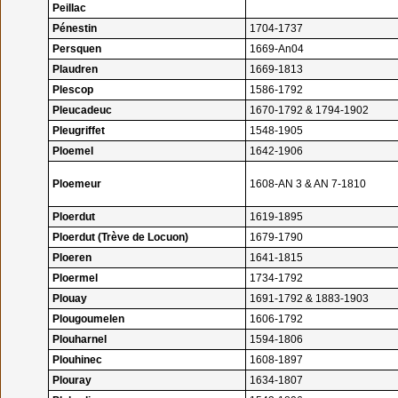
Peillac
Pénestin
1704-1737
Persquen
1669-An04
Plaudren
1669-1813
Plescop
1586-1792
Pleucadeuc
1670-1792 & 1794-1902
Pleugriffet
1548-1905
Ploemel
1642-1906
Ploemeur
1608-AN 3 & AN 7-1810
Ploerdut
1619-1895
Ploerdut (Trève de Locuon)
1679-1790
Ploeren
1641-1815
Ploermel
1734-1792
Plouay
1691-1792 & 1883-1903
Plougoumelen
1606-1792
Plouharnel
1594-1806
Plouhinec
1608-1897
Plouray
1634-1807