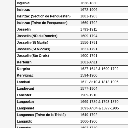
Inguiniel
1638-1830
Inzinzac
1672-1906
Inzinzac (Section de Penquesten)
1881-1903
Inzinzac (Trève de Penquesten)
1669-1792
Josselin
1793-1911
Josselin (ND du Roncier)
1609-1794
Josselin (St Martin)
1556-1791
Josselin (St Nicolas)
1631-1791
Josselin (Ste Croix)
1600-1791
Kerfourn
1681-An11
Kergrist
1627-1642 & 1690-1792
Kervignac
1594-1900
Landaul
1611-An10 & 1813-1905
Landévant
1577-1904
Lanester
1909-1910
Langoelan
1669-1789 & 1793-1870
Langonnet
1693-An04 & 1877-1905
Langonnet (Trève de la Trinité)
1649-1792
Languidic
1666-1900