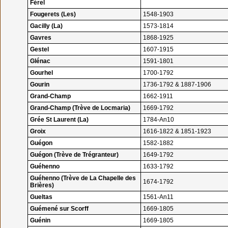
Férel
Fougerets (Les)
1548-1903
Gacilly (La)
1573-1814
Gavres
1868-1925
Gestel
1607-1915
Glénac
1591-1801
Gourhel
1700-1792
Gourin
1736-1792 & 1887-1906
Grand-Champ
1662-1911
Grand-Champ (Trève de Locmaria)
1669-1792
Grée St Laurent (La)
1784-An10
Groix
1616-1822 & 1851-1923
Guégon
1582-1882
Guégon (Trève de Trégranteur)
1649-1792
Guéhenno
1633-1792
Guéhenno (Trève de La Chapelle des
1674-1792
Brières)
Gueltas
1561-An11
Guémené sur Scorff
1669-1805
Guénin
1669-1805