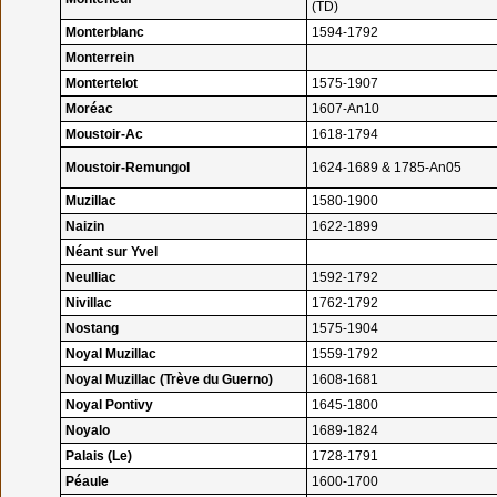
(TD)
Monterblanc
1594-1792
Monterrein
Montertelot
1575-1907
Moréac
1607-An10
Moustoir-Ac
1618-1794
Moustoir-Remungol
1624-1689 & 1785-An05
Muzillac
1580-1900
Naizin
1622-1899
Néant sur Yvel
Neulliac
1592-1792
Nivillac
1762-1792
Nostang
1575-1904
Noyal Muzillac
1559-1792
Noyal Muzillac (Trève du Guerno)
1608-1681
Noyal Pontivy
1645-1800
Noyalo
1689-1824
Palais (Le)
1728-1791
Péaule
1600-1700