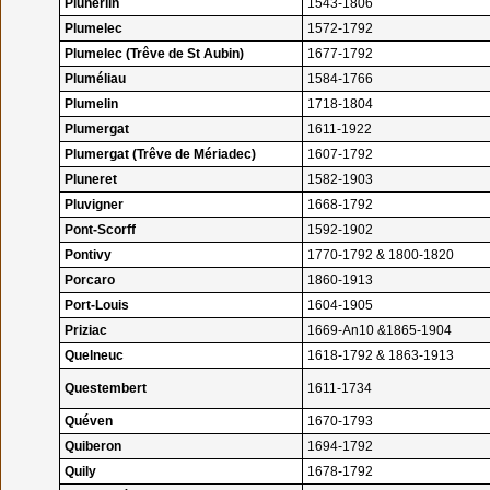
Pluherlin
1543-1806
Plumelec
1572-1792
Plumelec (Trêve de St Aubin)
1677-1792
Pluméliau
1584-1766
Plumelin
1718-1804
Plumergat
1611-1922
Plumergat (Trêve de Mériadec)
1607-1792
Pluneret
1582-1903
Pluvigner
1668-1792
Pont-Scorff
1592-1902
Pontivy
1770-1792 & 1800-1820
Porcaro
1860-1913
Port-Louis
1604-1905
Priziac
1669-An10 &1865-1904
Quelneuc
1618-1792 & 1863-1913
Questembert
1611-1734
Quéven
1670-1793
Quiberon
1694-1792
Quily
1678-1792