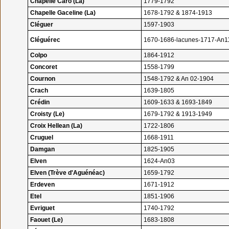
Chapelle Caro (La)
1779-1792
Chapelle Gaceline (La)
1678-1792 & 1874-1913
Cléguer
1597-1903
Cléguérec
1670-1686-lacunes-1717-An1
Colpo
1864-1912
Concoret
1558-1799
Cournon
1548-1792 & An 02-1904
Crach
1639-1805
Crédin
1609-1633 & 1693-1849
Croisty (Le)
1679-1792 & 1913-1949
Croix Hellean (La)
1722-1806
Cruguel
1668-1911
Damgan
1825-1905
Elven
1624-An03
Elven (Trève d'Aguénéac)
1659-1792
Erdeven
1671-1912
Etel
1851-1906
Evriguet
1740-1792
Faouet (Le)
1683-1808