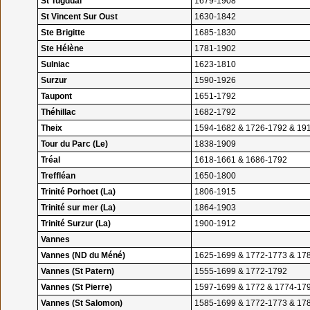
St Tugdual
1679-1908
St Vincent Sur Oust
1630-1842
Ste Brigitte
1685-1830
Ste Hélène
1781-1902
Sulniac
1623-1810
Surzur
1590-1926
Taupont
1651-1792
Théhillac
1682-1792
Theix
1594-1682 & 1726-1792 & 19
Tour du Parc (Le)
1838-1909
Tréal
1618-1661 & 1686-1792
Treffléan
1650-1800
Trinité Porhoet (La)
1806-1915
Trinité sur mer (La)
1864-1903
Trinité Surzur (La)
1900-1912
Vannes
Vannes (ND du Méné)
1625-1699 & 1772-1773 & 17
Vannes (St Patern)
1555-1699 & 1772-1792
Vannes (St Pierre)
1597-1699 & 1772 & 1774-17
Vannes (St Salomon)
1585-1699 & 1772-1773 & 17