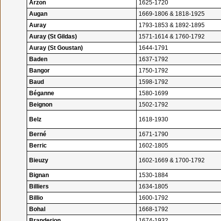
Arzon
1625-1720
Augan
1669-1806 & 1818-1925
Auray
1793-1853 & 1892-1895
Auray (St Gildas)
1571-1614 & 1760-1792
Auray (St Goustan)
1644-1791
Baden
1637-1792
Bangor
1750-1792
Baud
1598-1792
Béganne
1580-1699
Beignon
1502-1792
Belz
1618-1930
Berné
1671-1790
Berric
1602-1805
Bieuzy
1602-1669 & 1700-1792
Bignan
1530-1884
Billiers
1634-1805
Billio
1600-1792
Bohal
1668-1792
Branderion
1674-1932