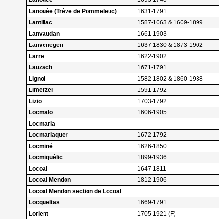
Lanouée
1693-1740
Lanouée (Trève de Pommeleuc)
1631-1791
Lantillac
1587-1663 & 1669-1899
Lanvaudan
1661-1903
Lanvenegen
1637-1830 & 1873-1902
Larre
1622-1902
Lauzach
1671-1791
Lignol
1582-1802 & 1860-1938
Limerzel
1591-1792
Lizio
1703-1792
Locmalo
1606-1905
Locmaria
Locmariaquer
1672-1792
Locminé
1626-1850
Locmiquélic
1899-1936
Locoal
1647-1811
Locoal Mendon
1812-1906
Locoal Mendon section de Locoal
Locqueltas
1669-1791
Lorient
1705-1921 (F)