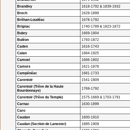
Brandivy
1618-1792 & 1839-1932
Brech
1629-1899
Bréhan-Loudéac
1678-1792
Brignac
1740-1789 & 1823-1872
Bubry
1669-1904
Buléon
1793-1872
Caden
1616-1743
Calan
1684-1925
Camoel
1666-1802
Camors
1621-1878
Campénéac
1681-1733
Carentoir
1541-1809
Carentoir (Trève de la Haute
1769-1792
Bourdonnaye)
Carentoir (Trève du Temple)
1575-1669 & 1703-1791
Carnac
1630-1899
Caro
Caudan
1600-1910
Caudan (Section de Lanester)
1895-1909