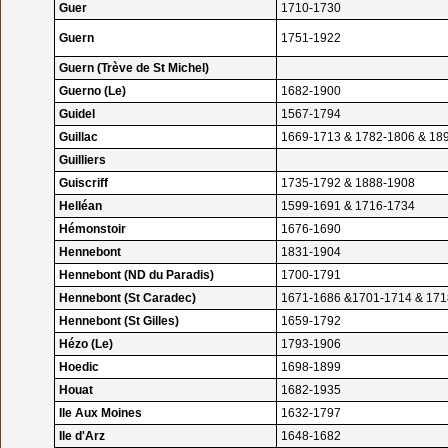
Guer
1710-1730
Guern
1751-1922
Guern (Trève de St Michel)
Guerno (Le)
1682-1900
Guidel
1567-1794
Guillac
1669-1713 & 1782-1806 & 18
Guilliers
Guiscriff
1735-1792 & 1888-1908
Helléan
1599-1691 & 1716-1734
Hémonstoir
1676-1690
Hennebont
1831-1904
Hennebont (ND du Paradis)
1700-1791
Hennebont (St Caradec)
1671-1686 &1701-1714 & 171
Hennebont (St Gilles)
1659-1792
Hézo (Le)
1793-1906
Hoedic
1698-1899
Houat
1682-1935
Ile Aux Moines
1632-1797
Ile d'Arz
1648-1682