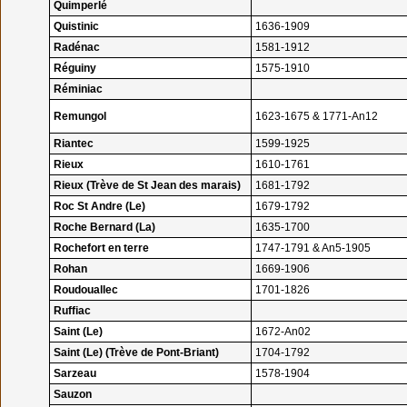
Quimperlé
Quistinic
1636-1909
Radénac
1581-1912
Réguiny
1575-1910
Réminiac
Remungol
1623-1675 & 1771-An12
Riantec
1599-1925
Rieux
1610-1761
Rieux (Trève de St Jean des marais)
1681-1792
Roc St Andre (Le)
1679-1792
Roche Bernard (La)
1635-1700
Rochefort en terre
1747-1791 & An5-1905
Rohan
1669-1906
Roudouallec
1701-1826
Ruffiac
Saint (Le)
1672-An02
Saint (Le) (Trève de Pont-Briant)
1704-1792
Sarzeau
1578-1904
Sauzon