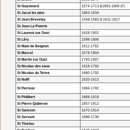
St Guyomard
1674-1713 &1803-1906 (F)
St Jacut les pins
1863-1934
St Jean Brevelay
1548-1565 & 1611-1817
St Jean La Poterie
St Laurent sur Oust
1628-1902
St Léry
1598-1806
St Malo de Beignon
1611-1792
St Marcel
1678-1904
St Martin sur Oust
1793-1907
St Nicolas des eaux
1618-1792
St Nicolas du Tertre
1680-1792
St Nolff
1635-1913
St Perreux
1684-1792
St Philibert
1868-1918
St Pierre Quiberon
1857-1912
St Samson
1670-1914
St Servant
1698-1730
St Thuriau