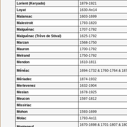
Lorient (Keryado)
1879-1921
Loyat
1630-An14
Malansac
1603-1699
Malestroit
1793-1820
Malguénac
1707-1792
Malguénac (Trève de Stival)
1625-1792
Marzan
1568-1750
Mauron
1700-1792
Melrand
1750-1792
Mendon
1610-1811
Ménéac
1694-1732 & 1760-1764 & 18
Mériadec
1874-1932
Merlevenez
1632-1904
Meslan
1678-1925
Meucon
1597-1812
Missiriac
Mohon
1593-1699
Molac
1793-An11
1670-1698 & 1701-1807 & 18
Monteneuf