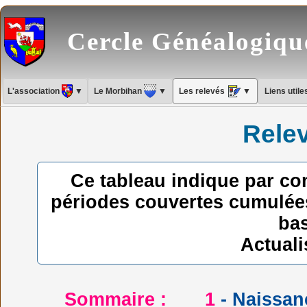
Cercle Généalogiq
L'association
▼
Le Morbihan
▼
Les relevés
▼
Liens util
Relev
Ce tableau indique par co
périodes couvertes cumulée
ba
Actuali
Sommaire : 1
- Naissa