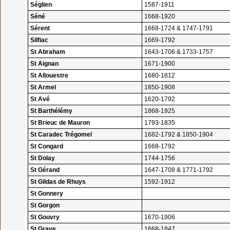
Séglien
1587-1911
Séné
1668-1920
Sérent
1668-1724 & 1747-1791
Silfiac
1669-1792
St Abraham
1643-1706 & 1733-1757
St Aignan
1671-1900
St Allouestre
1680-1812
St Armel
1850-1908
St Avé
1620-1792
St Barthélémy
1868-1925
St Brieuc de Mauron
1793-1835
St Caradec Trégomel
1682-1792 & 1850-1904
St Congard
1668-1792
St Dolay
1744-1756
St Gérand
1647-1708 & 1771-1792
St Gildas de Rhuys
1592-1912
St Gonnery
St Gorgon
St Gouvry
1670-1906
St Grave
1668-1847