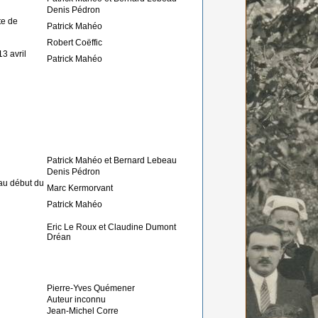
Denis Pédron
te de
Patrick Mahéo
Robert Coëffic
3 avril
Patrick Mahéo
Patrick Mahéo et Bernard Lebeau
Denis Pédron
 au début du
Marc Kermorvant
Patrick Mahéo
Eric Le Roux et Claudine Dumont
Dréan
Pierre-Yves Quémener
Auteur inconnu
Jean-Michel Corre