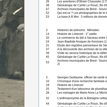
26
Les aventures d'Olivier Chaussée (1718
38
Généalogie de Cyrille Le Rouic, fils d
47
Archives municipales de Brest - Sourc
52
Qui est-ce ? Les photographies de le
53
La base A.R.Mor : 5 millions de donn
3
Histoires de prénoms : Mériadec
14
Histoire de Limerzel - 2° partie
20
Le commerce du blé à Sarzeau entre le
24
Jean-Baptiste Ansquer de Keroüars (1
31
Etude des registres paroissiaux de S
37
A la découverte des archives de la vill
39
Visite du service historique de la défe
45
Généalogie de Cyrille Le Rouic, fils d
Archives municipales de Brest - Sourc
53
2)
3
Georges Guillaume, officier de santé
10
Chronique d'une recherche familiale e
18
Histoire de Limerzel
25
Testament d'un laboureur de pluméliau
28
Les mariages de Marie Anne Le Méch
32
L'anthroponymie de la Bretagne celt
44
Généalogie de Cyrille Le Rouic, fils 