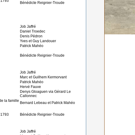
1-1793
Bénédicte Reignier-Troude
Job Jaffré
Daniel Troedec
Denis Pédron
Yves et Guy Landouer
Patrick Mahéo
Bénédicte Reignier-Troude
Job Jaffré
Marc et Guilhem Kermorvant
Patrick Mahéo
Hervé Fauve
Denys Gloaguen via Gérard Le
Callonnec
e la famille
Bernard Lebeau et Patrick Mahéo
1-1793
Bénédicte Reignier-Troude
Job Jaffré