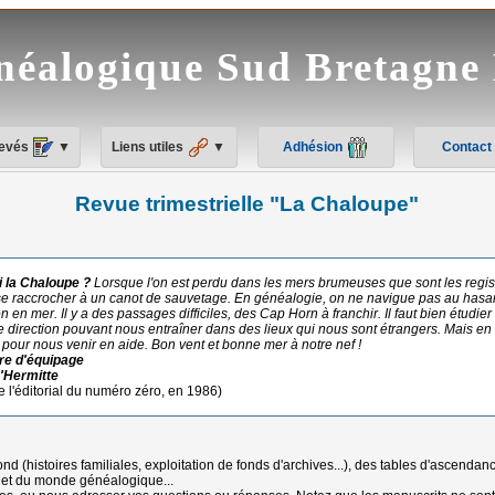
néalogique Sud Bretagn
levés
▼
Liens utiles
▼
Adhésion
Contact
Revue trimestrielle "La Chaloupe"
 la Chaloupe ?
Lorsque l'on est perdu dans les mers brumeuses que sont les registr
se raccrocher à un canot de sauvetage. En généalogie, on ne navigue pas au hasar
n en mer. Il y a des passages difficiles, des Cap Horn à franchir. Il faut bien étudier
 direction pouvant nous entraîner dans des lieux qui nous sont étrangers. Mais en
 pour nous venir en aide. Bon vent et bonne mer à notre nef !
tre d'équipage
'Hermitte
de l'éditorial du numéro zéro, en 1986)
fond (histoires familiales, exploitation de fonds d'archives...), des tables d'ascen
e et du monde généalogique...