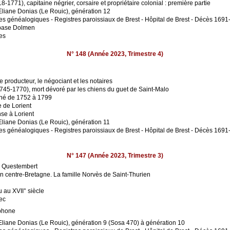
-1771), capitaine négrier, corsaire et propriétaire colonial : première partie
'Eliane Donias (Le Rouic), génération 12
es généalogiques - Registres paroissiaux de Brest - Hôpital de Brest - Décès 1691-
 base Dolmen
ées
N° 148 (Année 2023, Trimestre 4)
 producteur, le négociant et les notaires
745-1770), mort dévoré par les chiens du guet de Saint-Malo
éné de 1752 à 1799
e de Lorient
nse à Lorient
'Eliane Donias (Le Rouic), génération 11
es généalogiques - Registres paroissiaux de Brest - Hôpital de Brest - Décès 1691
N° 147 (Année 2023, Trimestre 3)
 à Questembert
n centre-Bretagne. La famille Norvès de Saint-Thurien
 au XVII° siècle
ec
ophone
d'Eliane Donias (Le Rouic), génération 9 (Sosa 470) à génération 10