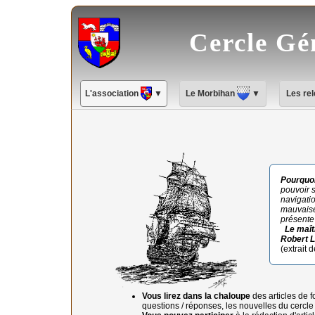
Cercle Gé
L'association
▼
Le Morbihan
▼
Les re
Pourquoi
pouvoir 
navigatio
mauvaise
présente
Le maî
Robert L
(extrait 
Vous lirez dans la chaloupe
des articles de 
questions / réponses, les nouvelles du cercl