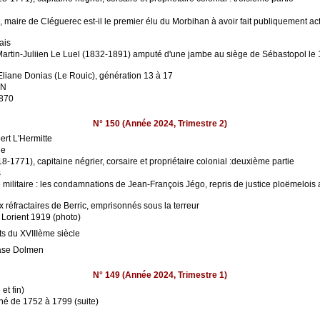
maire de Cléguerec est-il le premier élu du Morbihan à avoir fait publiquement ac
ais
Martin-Juliien Le Luel (1832-1891) amputé d'une jambe au siège de Sébastopol le 1
'Eliane Donias (Le Rouic), génération 13 à 17
EN
1870
N° 150 (Année 2024, Trimestre 2)
rt L'Hermitte
le
-1771), capitaine négrier, corsaire et propriétaire colonial :deuxième partie
s
e militaire : les condamnations de Jean-François Jégo, repris de justice ploëmelois
x réfractaires de Berric, emprisonnés sous la terreur
 Lorient 1919 (photo)
ts du XVIIIème siècle
base Dolmen
N° 149 (Année 2024, Trimestre 1)
et fin)
né de 1752 à 1799 (suite)