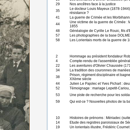
29
Nos ancêtres face à la justice
Le docteur Louis Mayeux (1878-1944), 
35
résistance ?
41
La guerre de Crimée et les Morbihann
Une victime de la guerre de Crimée : 
44
1855
48
Généalogie de Cyrille Le Rouic, fils d
57
Les photographies de la base DOLM
58
Les Lorientais morts de la guerre de 
2
Hommage au président fondateur Robe
4
Compte-rendu de l'assemblée généra
22
Les aventures d'Olivier Chaussée (1718
34
La tradition des couronnes de mariée
Prison, régiment disciplinaire et bagn
38
XXème siècle
44
Julien Le Pajolec et Yves Pichart : deu
52
Témoignage : mariage Lepetit-Cariou,
53
Une piste de recherche pour les solda
59
Qui est-ce ? Nouvelles photos de la 
10
Histoires de prénoms : Mériadec (suite 
14
Etude des registres paroissiaux de Sé
19
Un lorientais illustre, Frédéric Cournet