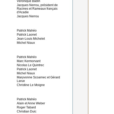
Véronique Badin
Jacques Nerrou, président de
Racines et Rameaux français
d'Acadie
Jacques Nerrou
Patrick Mahéo
Patrick Laonet
Jean-Louis Michelet
Michel Niaux
Patrick Mahéo
Marc Kermorvant
Nicolas Le Quintrec
Patrick Laonet
Michel Niaux
Maryvonne Scoarnec et Gérard
Larue
Christine Le Moigne
Patrick Mahéo
Alain et Anne Weber
Roger Tabard
Christian Duic