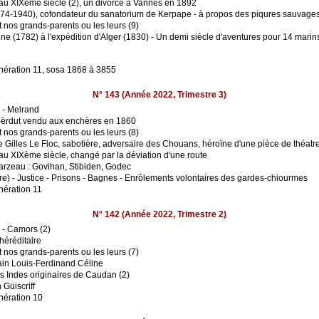
s au XIXème siècle (2), un divorce à Vannes en 1892
874-1940), cofondateur du sanatorium de Kerpape - à propos des piqures sauvage
t nos grands-parents ou les leurs (9)
e (1782) à l'expédition d'Alger (1830) - Un demi siècle d'aventures pour 14 marin
nération 11, sosa 1868 à 3855
N° 143 (Année 2022, Trimestre 3)
 - Melrand
oërdut vendu aux enchères en 1860
t nos grands-parents ou les leurs (8)
Gilles Le Floc, sabotière, adversaire des Chouans, héroïne d'une pièce de théatr
 au XIXème siècle, changé par la déviation d'une route
arzeau : Govihan, Stibiden, Godec
ère) - Justice - Prisons - Bagnes - Enrôlements volontaires des gardes-chiourmes
nération 11
N° 142 (Année 2022, Trimestre 2)
 - Camors (2)
héréditaire
t nos grands-parents ou les leurs (7)
ain Louis-Ferdinand Céline
s Indes originaires de Caudan (2)
 Guiscriff
nération 10