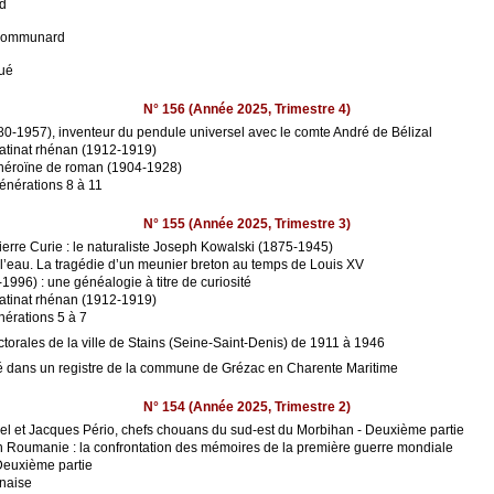
rd
 communard
oué
N° 156 (Année 2025, Trimestre 4)
0-1957), inventeur du pendule universel avec le comte André de Bélizal
atinat rhénan (1912-1919)
héroïne de roman (1904-1928)
nérations 8 à 11
N° 155 (Année 2025, Trimestre 3)
ierre Curie : le naturaliste Joseph Kowalski (1875-1945)
de l’eau. La tragédie d’un meunier breton au temps de Louis XV
96) : une généalogie à titre de curiosité
atinat rhénan (1912-1919)
érations 5 à 7
ectorales de la ville de Stains (Seine-Saint-Denis) de 1911 à 1946
vé dans un registre de la commune de Grézac en Charente Maritime
N° 154 (Année 2025, Trimestre 2)
el et Jacques Pério, chefs chouans du sud-est du Morbihan - Deuxième partie
 en Roumanie : la confrontation des mémoires de la première guerre mondiale
Deuxième partie
nnaise