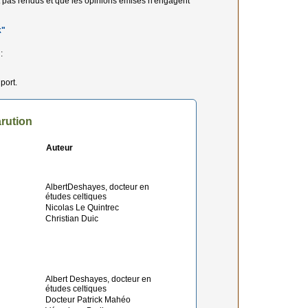
t pas rendus et que les opinions émises n'engagent
k"
:
port.
rution
Auteur
AlbertDeshayes, docteur en
études celtiques
Nicolas Le Quintrec
Christian Duic
Albert Deshayes, docteur en
études celtiques
Docteur Patrick Mahéo