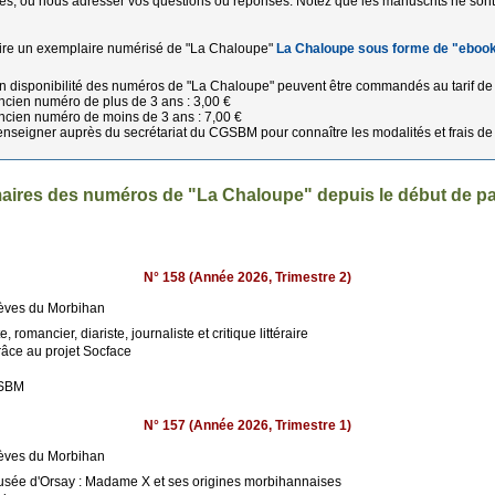
icles, ou nous adresser vos questions ou réponses. Notez que les manuscrits ne son
ire un exemplaire numérisé de "La Chaloupe"
La Chaloupe sous forme de "eboo
n disponibilité des numéros de "La Chaloupe" peuvent être commandés au tarif de 
cien numéro de plus de 3 ans : 3,00 €
cien numéro de moins de 3 ans : 7,00 €
enseigner auprès du secrétariat du CGSBM pour connaître les modalités et frais de 
ires des numéros de "La Chaloupe" depuis le début de pa
N° 158 (Année 2026, Trimestre 2)
rèves du Morbihan
omancier, diariste, journaliste et critique littéraire
râce au projet Socface
CGSBM
N° 157 (Année 2026, Trimestre 1)
rèves du Morbihan
musée d'Orsay : Madame X et ses origines morbihannaises