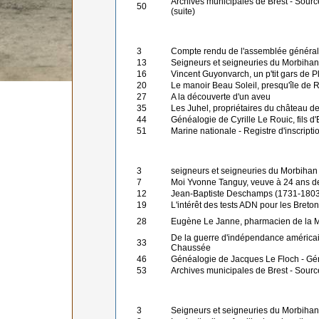
Archives municipales de Brest - Sourc
50
(suite)
3
Compte rendu de l'assemblée généra
13
Seigneurs et seigneuries du Morbihan
16
Vincent Guyonvarch, un p'tit gars de 
20
Le manoir Beau Soleil, presqu'île de 
27
A la découverte d'un aveu
35
Les Juhel, propriétaires du château d
44
Généalogie de Cyrille Le Rouic, fils d
51
Marine nationale - Registre d'inscript
3
seigneurs et seigneuries du Morbihan 
7
Moi Yvonne Tanguy, veuve à 24 ans d
12
Jean-Baptiste Deschamps (1731-1803)
19
L'intérêt des tests ADN pour les Breto
28
Eugène Le Janne, pharmacien de la M
De la guerre d'indépendance américaine
33
Chaussée
46
Généalogie de Jacques Le Floch - Gén
53
Archives municipales de Brest - Sourc
3
Seigneurs et seigneuries du Morbihan