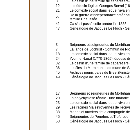
8
Le destin d'une famille de cabaretier
12
le médecin légiste Georges Servel (1
21
Le contexte social dans lequel vivaien
De la guerre d'indépendance américain
27
famille Chaussée.
41
Ca s'est passé cette année là : 1885
47
Généalogie de Jacques Le Floch - Gé
3
Seigneurs et seigneuries du Morbihan
7
La lande de Lochrist - Commun de Pl
18
Le contexte social dans lequel vivaien
24
Yvonne Nagat (1770-1865), épouse de 
32
Le destin d'une famille de cabaretiers
36
Les îles du Morbihan - commune de S
45
Archives municipales de Brest (Finist
49
Généalogie de Jacques Le Floch - Gé
17
Seigneurs et seigneuries du Morbihan
20
La polychystose rénale - une maladie 
23
Le contexte social dans lequel vivaien
29
Les racines Malestroyennes de l'écriv
38
Marins et ouvriers de la compagnie de
45
Seigneuries de Penehoc et Trefuret en
53
Généalogie de Jacques Le Floch - Gé