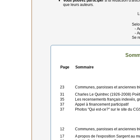
Vous pouvez participer
à la rédaction d'art
que leurs auteurs.
L
Selo
- An
- An
Se r
Somma
Page
Sommaire
23
Communes, paroisses et anciennes t
31
Charles Le Quintrec (1926-2008) Poète, r
35
Les recensements français indexés, g
37
Appel à financement participatif
37
Photos "Qui est-ce?" sur le site du 
12
Communes, paroisses et anciennes t
17
A propos de l'exposition Sargent au 