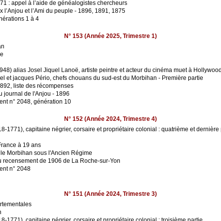
 : appel à l’aide de généalogistes chercheurs
x l’Anjou et l’Ami du peuple - 1896, 1891, 1875
érations 1 à 4
N° 153 (Année 2025, Trimestre 1)
an
le
48) alias Josel Jiquel Lanoë, artiste peintre et acteur du cinéma muet à Hollywoo
l et jacques Pério, chefs chouans du sud-est du Morbihan - Première partie
1892, liste des récompenses
 journal de l'Anjou - 1896
rent n° 2048, génération 10
N° 152 (Année 2024, Trimestre 4)
1771), capitaine négrier, corsaire et propriétaire colonial : quatrième et dernière 
 France à 19 ans
 le Morbihan sous l'Ancien Régime
t au recensement de 1906 de La Roche-sur-Yon
rent n° 2048
N° 151 (Année 2024, Trimestre 3)
artementales
n
1771), capitaine négrier, corsaire et propriétaire colonial : troisième partie