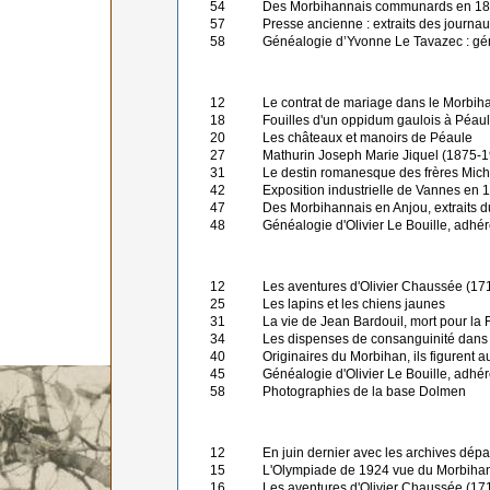
54
Des Morbihannais communards en 1871
57
Presse ancienne : extraits des journau
58
Généalogie d’Yvonne Le Tavazec : gén
12
Le contrat de mariage dans le Morbih
18
Fouilles d'un oppidum gaulois à Péau
20
Les châteaux et manoirs de Péaule
27
Mathurin Joseph Marie Jiquel (1875-19
31
Le destin romanesque des frères Miche
42
Exposition industrielle de Vannes en 
47
Des Morbihannais en Anjou, extraits du
48
Généalogie d'Olivier Le Bouille, adhé
12
Les aventures d'Olivier Chaussée (1718-
25
Les lapins et les chiens jaunes
31
La vie de Jean Bardouil, mort pour la
34
Les dispenses de consanguinité dans
40
Originaires du Morbihan, ils figuren
45
Généalogie d'Olivier Le Bouille, adhé
58
Photographies de la base Dolmen
12
En juin dernier avec les archives dép
15
L'Olympiade de 1924 vue du Morbiha
16
Les aventures d'Olivier Chaussée (1718-