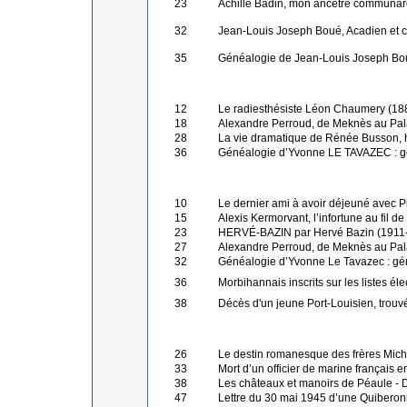
23
Achille Badin, mon ancêtre communa
32
Jean-Louis Joseph Boué, Acadien et
35
Généalogie de Jean-Louis Joseph B
12
Le radiesthésiste Léon Chaumery (188
18
Alexandre Perroud, de Meknès au Pal
28
La vie dramatique de Rénée Busson, 
36
Généalogie d’Yvonne LE TAVAZEC : gé
10
Le dernier ami à avoir déjeuné avec P
15
Alexis Kermorvant, l’infortune au fil 
23
HERVÉ-BAZIN par Hervé Bazin (1911-19
27
Alexandre Perroud, de Meknès au Pal
32
Généalogie d’Yvonne Le Tavazec : gén
36
Morbihannais inscrits sur les listes él
38
Décès d'un jeune Port-Louisien, trou
26
Le destin romanesque des frères Mich
33
Mort d’un officier de marine français
38
Les châteaux et manoirs de Péaule - 
47
Lettre du 30 mai 1945 d’une Quibero