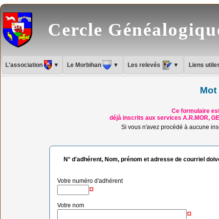
Cercle Généalogiq
L'association
▼
Le Morbihan
▼
Les relevés
▼
Liens util
Mot
Ce formulaire e
déjà inscrits aux services A.R.MOR, GED
Si vous n'avez procédé à aucune inscr
N° d'adhérent, Nom, prénom et adresse de courriel doi
Votre numéro d'adhérent
¤
Votre nom
¤