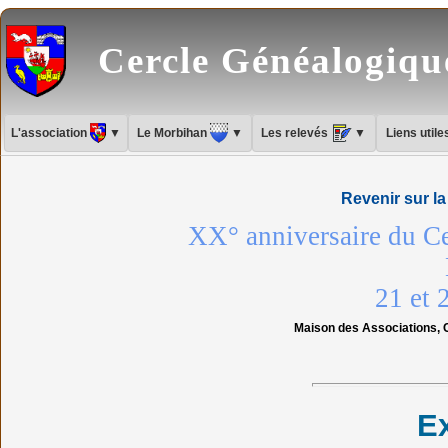
Cercle Généalogiq
L'association
▼
Le Morbihan
▼
Les relevés
▼
Liens util
Revenir sur l
XX° anniversaire du C
21 et 
Maison des Associations, 
E