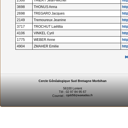
2506
THIERY Jean-Michel
htt
3698
THONUS Anna
htt
2698
TREGARO Jacques
htt
2149
Tremoureux Jeanine
htt
3717
TROCHUT Laëtitia
htt
4106
VINKEL Cyril
htt
1775
WEBER Anne
htt
4904
ZMAHER Emilie
htt
Cercle Généalogique Sud Bretagne Morbihan
56100 Lorient
Tél : 02 97 84 95 67
Courriel :