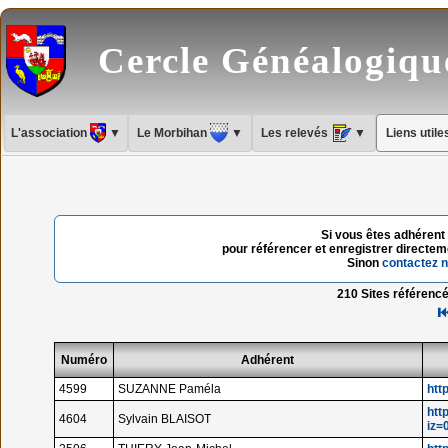
Cercle Généalogiq
L'association
▼
Le Morbihan
▼
Les relevés
▼
Liens util
Si vous êtes adhérent 
pour référencer et enregistrer directeme
Sinon
contactez 
210 Sites référencé
Numéro
Adhérent
4599
SUZANNE Paméla
htt
htt
4604
Sylvain BLAISOT
iz=