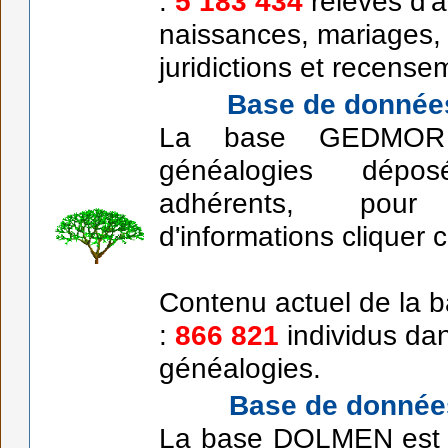
:
5 183 434
relevés d'
naissances, mariages,
juridictions et recense
Base de donné
La base GEDMOR 
généalogies dépo
adhérents, pou
d'informations cliquer 
Contenu actuel de la 
:
866 821
individus da
généalogies.
Base de donné
La base DOLMEN est e