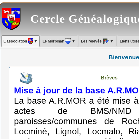
Cercle Généalogiq
L'association
▼
Le Morbihan
▼
Les relevés
▼
Liens util
Bienvenue
Brèves
Mise à jour de la base A.R.M
La base A.R.MOR a été mise à
actes de BMS/NMD
paroisses/communes de Roch
Locminé, Lignol, Locmalo, Ri