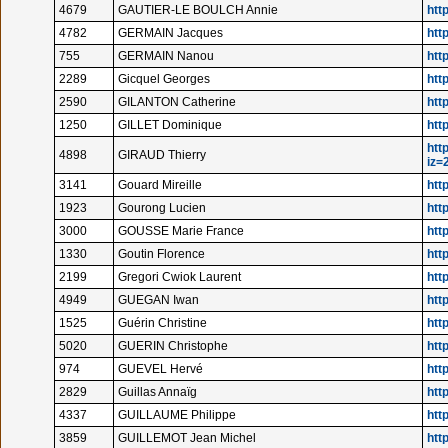
4679
GAUTIER-LE BOULCH Annie
htt
4782
GERMAIN Jacques
htt
755
GERMAIN Nanou
htt
2289
Gicquel Georges
htt
2590
GILANTON Catherine
htt
1250
GILLET Dominique
htt
htt
4898
GIRAUD Thierry
iz=
3141
Gouard Mireille
htt
1923
Gourong Lucien
htt
3000
GOUSSE Marie France
htt
1330
Goutin Florence
http
2199
Gregori Cwiok Laurent
htt
4949
GUEGAN Iwan
htt
1525
Guérin Christine
htt
5020
GUERIN Christophe
htt
974
GUEVEL Hervé
htt
2829
Guillas Annaïg
htt
4337
GUILLAUME Philippe
htt
3859
GUILLEMOT Jean Michel
htt