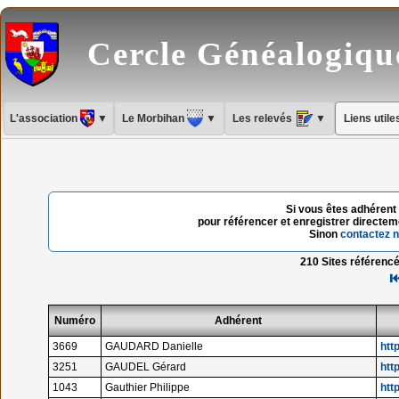
Cercle Généalogiq
L'association
▼
Le Morbihan
▼
Les relevés
▼
Liens util
Si vous êtes adhérent 
pour référencer et enregistrer directeme
Sinon
contactez 
210 Sites référencé
Numéro
Adhérent
3669
GAUDARD Danielle
htt
3251
GAUDEL Gérard
htt
1043
Gauthier Philippe
htt