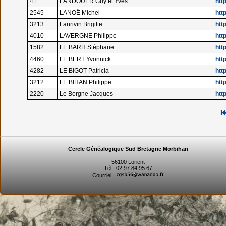
41
LANDOUER Guy et Yves
htt
2545
LANOË Michel
htt
3213
Lanrivin Brigitte
htt
4010
LAVERGNE Philippe
htt
1582
LE BARH Stéphane
htt
4460
LE BERT Yvonnick
htt
4282
LE BIGOT Patricia
htt
3212
LE BIHAN Philippe
htt
2220
Le Borgne Jacques
htt
Cercle Généalogique Sud Bretagne Morbihan
56100 Lorient
Tél : 02 97 84 95 67
Courriel :