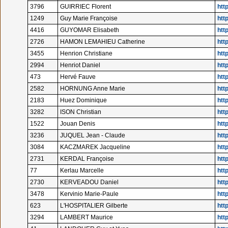
3796
GUIRRIEC Florent
http
1249
Guy Marie Françoise
htt
4416
GUYOMAR Elisabeth
htt
2726
HAMON LEMAHIEU Catherine
htt
3455
Henrion Christiane
htt
2994
Henriot Daniel
htt
473
Hervé Fauve
htt
2582
HORNUNG Anne Marie
htt
2183
Huez Dominique
htt
3282
ISON Christian
htt
1522
Jouan Denis
htt
3236
JUQUEL Jean - Claude
htt
3084
KACZMAREK Jacqueline
htt
2731
KERDAL Françoise
htt
77
Kerlau Marcelle
htt
2730
KERVEADOU Daniel
htt
3478
Kervinio Marie-Paule
htt
623
L'HOSPITALIER Gilberte
htt
3294
LAMBERT Maurice
htt